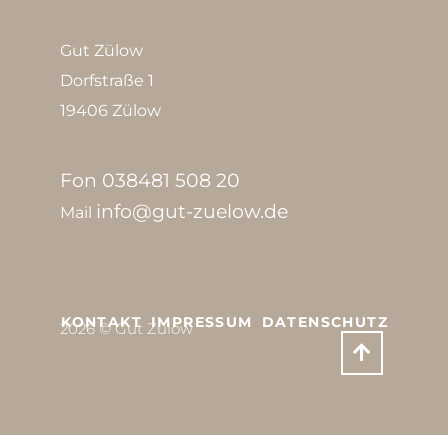
Gut Zülow
Dorfstraße 1
19406 Zülow
Fon 038481 508 20
info@gut-zuelow.de
Mail
KONTAKT
IMPRESSUM
DATENSCHUTZ
2026 © Gut Zülow